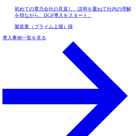
初めての電力会社の見直し。説明を重ねて社内の理解
を得ながら、DGP導入をスタート。
製造業（プライム上場）様
導入事例一覧を見る
a