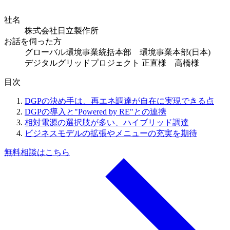
社名
株式会社日立製作所
お話を伺った方
グローバル環境事業統括本部 環境事業本部(日本)
デジタルグリッドプロジェクト 正直様 高橋様
目次
DGPの決め手は、再エネ調達が自在に実現できる点
DGPの導入と"Powered by RE"との連携
相対電源の選択肢が多い、ハイブリッド調達
ビジネスモデルの拡張やメニューの充実を期待
無料相談はこちら
a