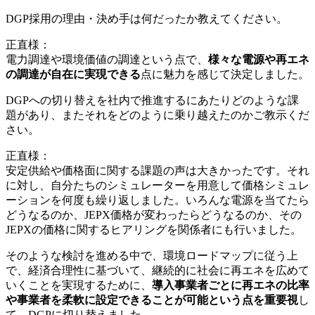
DGP採用の理由・決め手は何だったか教えてください。
正直様：
電力調達や環境価値の調達という点で、
様々な電源や再エネ
の調達が自在に実現できる
点に魅力を感じて決定しました。
DGPへの切り替えを社内で推進するにあたりどのような課
題があり、またそれをどのように乗り越えたのかご教示くだ
さい。
正直様：
安定供給や価格面に関する課題の声は大きかったです。それ
に対し、自分たちのシミュレーターを用意して価格シミュレ
ーションを何度も繰り返しました。いろんな電源を当てたら
どうなるのか、JEPX価格が変わったらどうなるのか、その
JEPXの価格に関するヒアリングを関係者にも行いました。
そのような検討を進める中で、環境ロードマップに従う上
で、経済合理性に基づいて、継続的に社会に再エネを広めて
いくことを実現するために、
導入事業者ごとに再エネの比率
や事業者を柔軟に設定できることが可能という点を重要視
し
て、DGPに切り替えました。