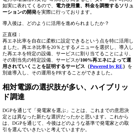
如実に表れてくるので、
電力使用量、料金を調整するソリュ
ーションの開発
を実際に行っております。
導入後は、どのように活用を進められましたか？
正直様：
再エネ比率を自在に柔軟に設定できるという点を特に活用し
ました。再エネ比率を20％とするメニューを選択し、導入し
た再エネを特定の設備、サービスに割り当てることにより、
その割当先の特定設備、サービスが
100%再エネによって運
用されていくことを証明するサービス（
Powered by RE
）
を
別途導入し、その運用をPRすることができました。
相対電源の選択肢が多い、ハイブリッ
ド調達
DGPを通じて「発電家を選ぶ」ことは、これまでの意思決
定とは異なった新たな選択だったかと思います。これから
は、DGPを通じて、今後はどのような基準で発電家との取
引を選んでいきたいと考えていますか。