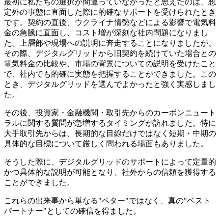
最初に私たちの選択が間違っていなかったと思えたのは、想
定外の事態に直面した際に的確なサポートを受けられたとき
です。契約の直後、ウクライナ情勢などによる影響で電気料
金の急騰に直面し、コスト増が深刻な社内問題になりまし
た。上層部や現場への説明に奔走することになりましたが、
その際、デジタルグリッドから旧契約を続けていた場合との
電気料金の比較や、市場の背景についての説明を受けたこと
で、社内でも的確に実態を把握することができました。この
とき、デジタルグリッドを選んでよかったと強く実感しまし
た。
その後、投資家・金融機関・取引先からのカーボンニュート
ラルに関する質問が急増するタイミングが訪れました。特に
大手取引先からは、長期的な目線だけではなく短期・中期の
具体的な目標について厳しく問われる場面もありました。
そうした際に、デジタルグリッドのサポートによって定量的
かつ具体的な説明が可能となり、社外からの信頼を獲得する
ことができました。
これらの出来事から単なる"ベター"ではなく、真の"ベスト
パートナー"としての確信を得ました。