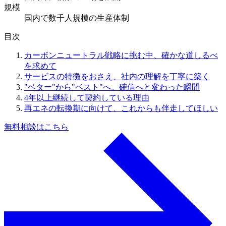
規模
国内で数千人規模の生産体制
目次
カーボンニュートラル戦略に挑む中、確かな道しるべ
を求めて
サービスの特徴をおさえ、社内の理解を丁寧に築く
"ベター"から"ベスト"へ。確信へと変わった瞬間
4年以上継続して契約している理由
再エネの転換期に向けて、これからも伴走してほしい
無料相談はこちら
a