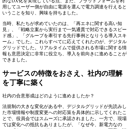
的なDX化を実現している点、また、プラットフォームを利
用してユーザー側が自由に電源を選んで電力調達を行えると
いうことを知り、興味を持ちました。
当時、私たちが求めていたのは、「再エネに関する高い知
見」、「戦略立案から実行まで一気通貫で対応できるスピー
ド感」、「グループを牽引する先行事例となりうる導入スキ
ーム」でした。これらすべてに応えてくれたのが、デジタル
グリッドでした。リアルタイムで提供される市場に関する情
報も意思決定に非常に役立ち、導入を前向きに進めることが
できました。
サービスの特徴をおさえ、社内の理解
を丁寧に築く
社内の合意形成はどのように進めましたか？
法規制の大きな変化がある中、デジタルグリッドが先読みし
た市場情報や制度変更への対応策を具体的に示してくれたこ
とで、役員会ではスムーズに承認されました。一方で、現場
では変化への抵抗もありましたが、「なぜ今、新電力なの