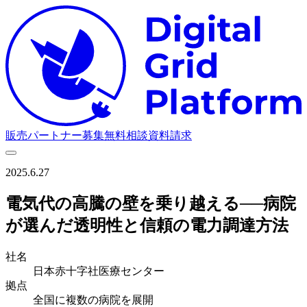
D
販売パートナー募集
無料相談
資料請求
2025.6.27
電気代の高騰の壁を乗り越える──病院
が選んだ透明性と信頼の電力調達方法
社名
日本赤十字社医療センター
拠点
全国に複数の病院を展開