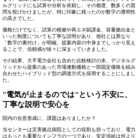
ルグリッドにも試算や分析を依頼し、その都度、数多くの質
問を投げかけましたが、特に印象に残ったのが数字の透明性
の高さでした。
価格だけでなく、試算の根拠や再エネ賦課金、容量拠出金と
いった制度についても丁寧な説明があり、他社とは異なり
「数字の裏付け」が明確。提案内容の中身までしっかり見え
ることで、信頼感が徐々に深まっていきました。
その結果、大手電力会社も含めた比較検討の末、デジタルグ
リッドから提案のあった市場連動価格と一部固定価格を組み
合わせたハイブリッド型の調達方式を採用することにしまし
た。
"電気が止まるのでは"という不安に、
丁寧な説明で安心を
院内の合意形成に、課題はありましたか？
当センターは災害拠点病院としての役割も担っており、電力
はもっとも重要なインフラの一つであり、安定供給は何より