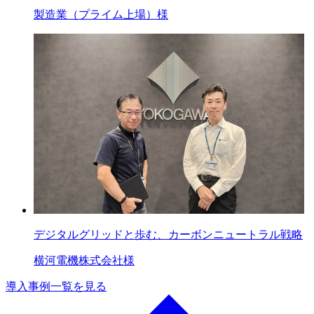
製造業（プライム上場）様
デジタルグリッドと歩む、カーボンニュートラル戦略
横河電機株式会社様
導入事例一覧を見る
a