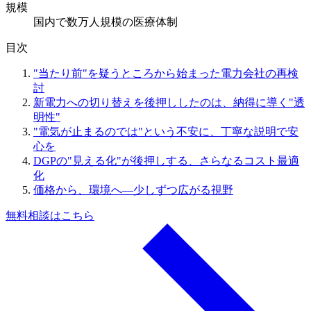
規模
国内で数万人規模の医療体制
目次
"当たり前"を疑うところから始まった電力会社の再検
討
新電力への切り替えを後押ししたのは、納得に導く"透
明性"
"電気が止まるのでは"という不安に、丁寧な説明で安
心を
DGPの"見える化"が後押しする、さらなるコスト最適
化
価格から、環境へ―少しずつ広がる視野
無料相談はこちら
a